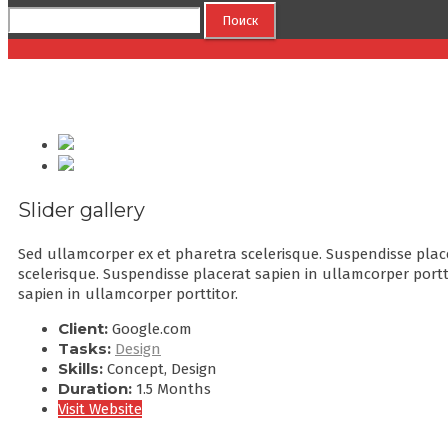
Найти:
Slider gallery
Slider gallery
Sed ullamcorper ex et pharetra scelerisque. Suspendisse plac
scelerisque. Suspendisse placerat sapien in ullamcorper portt
sapien in ullamcorper porttitor.
Client:
Google.com
Tasks:
Design
Skills:
Concept, Design
Duration:
1.5 Months
Visit Website