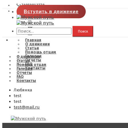
+74959913778
Вступить в движение
Найти:
Главная
О движении
Статьи
Помощь отцам
Галерея
О движении
Отчеты
Статьи
FAQ
Помощь отцам
Контакты
Галерея
Отчеты
FAQ
Контакты
Любянка
test
test
test@mail.ru
Закрыть