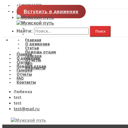
+74959913778
Вступить в движение
Найти:
Главная
О движении
Статьи
Помощь отцам
Главная
Галерея
О движении
Отчеты
Статьи
FAQ
Помощь отцам
Контакты
Галерея
Отчеты
FAQ
Контакты
Любянка
test
test
test@mail.ru
Закрыть