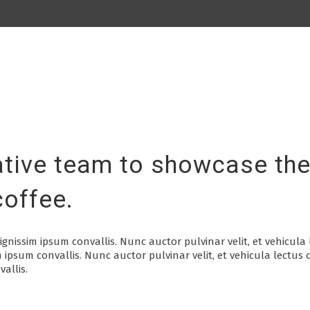
Coffee Store Branding
Spencer & James
ative team to showcase thei
coffee.
ignissim ipsum convallis. Nunc auctor pulvinar velit, et vehicul
 ipsum convallis. Nunc auctor pulvinar velit, et vehicula lectus 
allis.