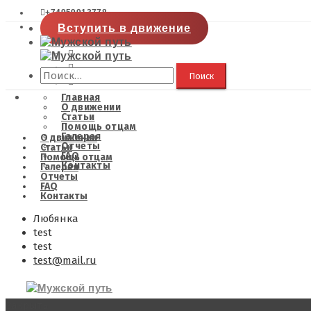
+74959913778
Вступить в движение
Найти:
Главная
О движении
Статьи
Помощь отцам
Галерея
О движении
Отчеты
Статьи
FAQ
Помощь отцам
Контакты
Галерея
Отчеты
FAQ
Контакты
Любянка
test
test
test@mail.ru
Закрыть