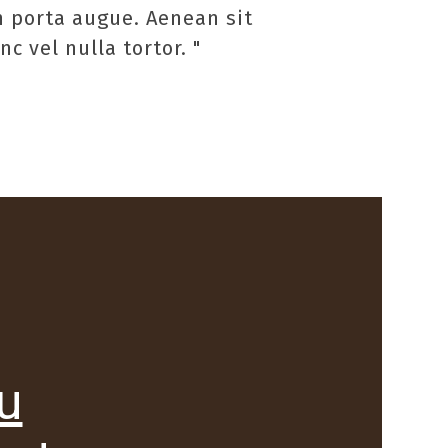
n porta augue. Aenean sit
c vel nulla tortor. "
u