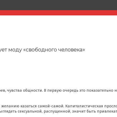
 диктует моду «свободного человек
ет моду «свободного человека»
в, чувства общности. В первую очередь это показательно 
желанию казаться самой-самой. Капиталистическая просл
ыглядеть сексуальной, распущенной, значит быть привлека