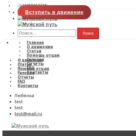
+74959913778
Вступить в движение
Найти:
Главная
О движении
Статьи
Помощь отцам
Галерея
О движении
Отчеты
Статьи
FAQ
Помощь отцам
Контакты
Галерея
Отчеты
FAQ
Контакты
Любянка
test
test
test@mail.ru
Закрыть