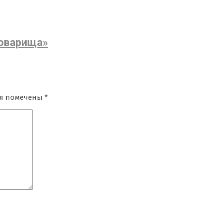
товарища»
ля помечены
*