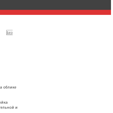
а»
Без
на облике
ойка
тельной и