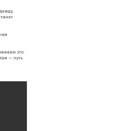
дежду,
стинкт
ения
рживаю это.
там — путь