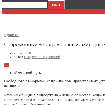
Найти:
Современный «прогрессивный» мир
рубрики
Современный «прогрессивный» мир дикту
29.04.2020
Автор
Владислав Закревский
2
Свободного от моральных принципов, нравственных устое
женщины.
Именно женщина подвержена мнению общества, моды и 
пользуется этим и навязывает женщинами мнение, что в
востребованной у мужчин.